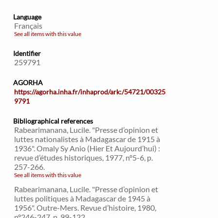
Language
Français
See all items with this value
Identifier
259791
AGORHA
https://agorha.inha.fr/inhaprod/ark:/54721/00325
9791
Bibliographical references
Rabearimanana, Lucile. "Presse d’opinion et
luttes nationalistes à Madagascar de 1915 à
1936". Omaly Sy Anio (Hier Et Aujourd’hui) :
revue d’études historiques, 1977, n°5-6, p.
257-266.
See all items with this value
Rabearimanana, Lucile. "Presse d’opinion et
luttes politiques à Madagascar de 1945 à
1956". Outre-Mers. Revue d’histoire, 1980,
n°246-247, p. 99-122.