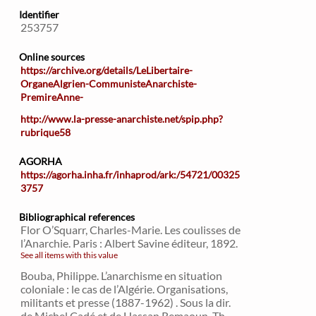
Identifier
253757
Online sources
https://archive.org/details/LeLibertaire-
OrganeAlgrien-CommunisteAnarchiste-
PremireAnne-
http://www.la-presse-anarchiste.net/spip.php?
rubrique58
AGORHA
https://agorha.inha.fr/inhaprod/ark:/54721/00325
3757
Bibliographical references
Flor O’Squarr, Charles-Marie. Les coulisses de
l’Anarchie. Paris : Albert Savine éditeur, 1892.
See all items with this value
Bouba, Philippe. L’anarchisme en situation
coloniale : le cas de l’Algérie. Organisations,
militants et presse (1887-1962) . Sous la dir.
de Michel Cadé et de Hassan Remaoun. Th.