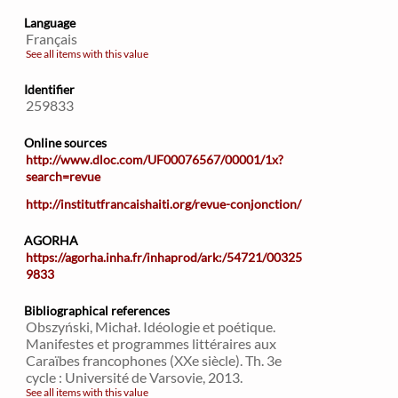
Language
Français
See all items with this value
Identifier
259833
Online sources
http://www.dloc.com/UF00076567/00001/1x?
search=revue
http://institutfrancaishaiti.org/revue-conjonction/
AGORHA
https://agorha.inha.fr/inhaprod/ark:/54721/00325
9833
Bibliographical references
Obszyński, Michał. Idéologie et poétique.
Manifestes et programmes littéraires aux
Caraïbes francophones (XXe siècle). Th. 3e
cycle : Université de Varsovie, 2013.
See all items with this value