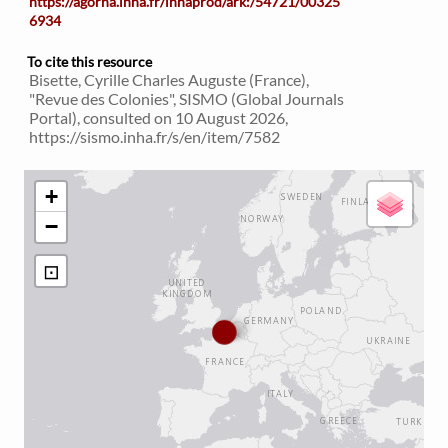
https://agorha.inha.fr/inhaprod/ark:/54721/00325
6934
To cite this resource
Bisette, Cyrille Charles Auguste (France),
"Revue des Colonies", SISMO (Global Journals
Portal), consulted on 10 August 2026,
https://sismo.inha.fr/s/en/item/7582
+
−
⊡