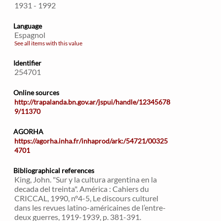
1931 - 1992
Language
Espagnol
See all items with this value
Identifier
254701
Online sources
http://trapalanda.bn.gov.ar/jspui/handle/12345678
9/11370
AGORHA
https://agorha.inha.fr/inhaprod/ark:/54721/00325
4701
Bibliographical references
King, John. "Sur y la cultura argentina en la
decada del treinta". América : Cahiers du
CRICCAL, 1990, n°4-5, Le discours culturel
dans les revues latino-américaines de l’entre-
deux guerres, 1919-1939, p. 381-391.