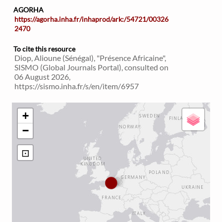
AGORHA
https://agorha.inha.fr/inhaprod/ark:/54721/00326
2470
To cite this resource
Diop, Alioune (Sénégal), "Présence Africaine",
SISMO (Global Journals Portal), consulted on
06 August 2026,
https://sismo.inha.fr/s/en/item/6957
+
−
⊡